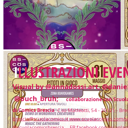
I
LLUSTRAZIONI EVEN
Visual by @annadossi.art, @danie
@ouch_bruh;
collaborazione con Scuol
in
di Comics Brescia
C.so Matteotti, 54 - 25121 - Br
brescia@scuolacomics.it
www.scuolacomics.com/s
@scuolacomicsbrescia FB
facebook.com/scuolac